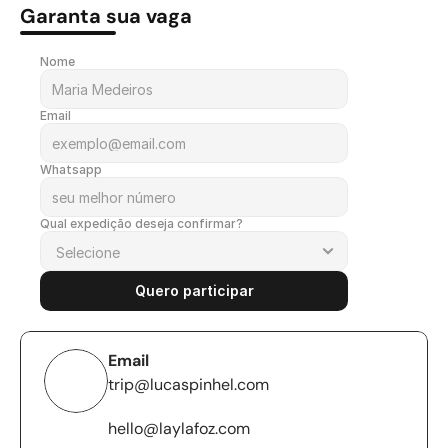
Garanta sua vaga
Nome
Email
Whatsapp
Qual expedição deseja confirmar?
Quero participar
Email 
trip@lucaspinhel.com
hello@laylafoz.com